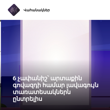
Վահանակներ
6 չափանիշ՝ արտաքին
գովազդի համար լավագույն
տառատեսակներն
ընտրելիս